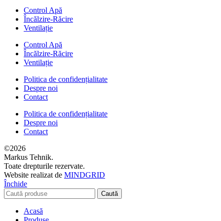
Control Apă
Încălzire-Răcire
Ventilație
Control Apă
Încălzire-Răcire
Ventilație
Politica de confidențialitate
Despre noi
Contact
Politica de confidențialitate
Despre noi
Contact
©2026
Markus Tehnik.
Toate drepturile rezervate.
Website realizat de
MIND
GRID
Închide
Caută
Acasă
Produse