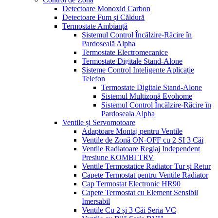
Detectoare Monoxid Carbon
Detectoare Fum și Căldură
Termostate Ambianță
Sistemul Control Încălzire-Răcire în
Pardoseală Alpha
Termostate Electromecanice
Termostate Digitale Stand-Alone
Sisteme Control Inteligente Aplicație
Telefon
Termostate Digitale Stand-Alone
Sistemul Multizonă Evohome
Sistemul Control Încălzire-Răcire în
Pardoseala Alpha
Ventile și Servomotoare
Adaptoare Montaj pentru Ventile
Ventile de Zonă ON-OFF cu 2 SI 3 Căi
Ventile Radiatoare Reglaj Independent
Presiune KOMBI TRV
Ventile Termostatice Radiator Tur și Retur
Capete Termostat pentru Ventile Radiator
Cap Termostat Electronic HR90
Capete Termostat cu Element Sensibil
Imersabil
Ventile Cu 2 și 3 Căi Seria VC