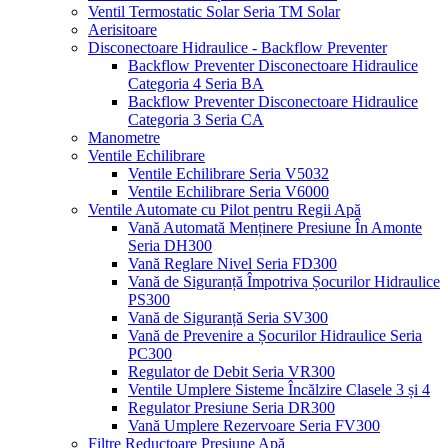
Ventil Termostatic Solar Seria TM Solar
Aerisitoare
Disconectoare Hidraulice - Backflow Preventer
Backflow Preventer Disconectoare Hidraulice
Categoria 4 Seria BA
Backflow Preventer Disconectoare Hidraulice
Categoria 3 Seria CA
Manometre
Ventile Echilibrare
Ventile Echilibrare Seria V5032
Ventile Echilibrare Seria V6000
Ventile Automate cu Pilot pentru Regii Apă
Vană Automată Menținere Presiune În Amonte
Seria DH300
Vană Reglare Nivel Seria FD300
Vană de Siguranță Împotriva Șocurilor Hidraulice
PS300
Vană de Siguranță Seria SV300
Vană de Prevenire a Șocurilor Hidraulice Seria
PC300
Regulator de Debit Seria VR300
Ventile Umplere Sisteme Încălzire Clasele 3 și 4
Regulator Presiune Seria DR300
Vană Umplere Rezervoare Seria FV300
Filtre Reductoare Presiune Apă