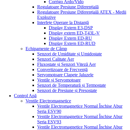
Corrigo Ardo/Vido
Regulatoare Presiune Diferențială
Regulatoare Presiune Diferențială ATEX - Medii
Explozive
Interfețe Operare la Distanță
Display Extern E3-DSP
Display extern ED-T43L-V
Display Extern ED-RU
Display Extern ED-RUD
Echipamente de Câmp
Senzori de Umiditate și Umidostate
Senzori Calitate Aer
Fluxostate și Senzori Viteză Aer
Convertizoare de Frecvență
Servomotoare Clapete Jaluzele
Ventile și Servomotoare
Senzori de Temperatură și Termostate
Senzori de Presiune și Presostate
Control Apă
Ventile Electromagnetice
Ventile Electromagnetice Normal Închise Abur
Seria ESV90
Ventile Electromagnetice Normal Închise Abur
Seria ESV93
Ventile Electromagnetice Normal Închise Abur