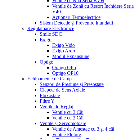
Ventile cu Bilă Seria BVH
Ventile de Zonă cu Resort Închidere Seria
V40
Acționări Termoelectrice
Sistem Detecție și Prevenire Inundații
Regulatoare Electronice
Smile SDC
Exigo
Exigo Vido
Exigo Ardo
Modul Expansiune
Optigo
Optigo OP5
Optigo OP10
Echipamente de Câmp
Senzori de Presiune și Presostate
Clapete de Sens Axiale
Fluxostate
Filtre Y
Ventile de Reglaj
Ventile cu 3 Căi
Ventile cu 2 Căi
Ventile și Servomotoare
Ventile de Amestec cu 3 și 4 căi
Ventile Fluture