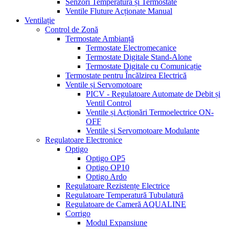
Senzori Temperatură și Termostate
Ventile Fluture Acționate Manual
Ventilație
Control de Zonă
Termostate Ambianță
Termostate Electromecanice
Termostate Digitale Stand-Alone
Termostate Digitale cu Comunicație
Termostate pentru Încălzirea Electrică
Ventile și Servomotoare
PICV - Regulatoare Automate de Debit și
Ventil Control
Ventile și Acționări Termoelectrice ON-
OFF
Ventile și Servomotoare Modulante
Regulatoare Electronice
Optigo
Optigo OP5
Optigo OP10
Optigo Ardo
Regulatoare Rezistențe Electrice
Regulatoare Temperatură Tubulatură
Regulatoare de Cameră AQUALINE
Corrigo
Modul Expansiune