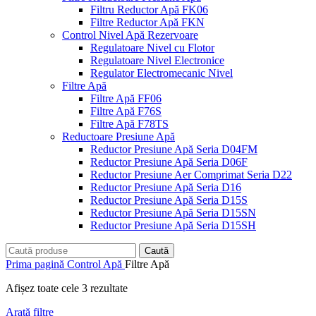
Filtru Reductor Apă FK06
Filtre Reductor Apă FKN
Control Nivel Apă Rezervoare
Regulatoare Nivel cu Flotor
Regulatoare Nivel Electronice
Regulator Electromecanic Nivel
Filtre Apă
Filtre Apă FF06
Filtre Apă F76S
Filtre Apă F78TS
Reductoare Presiune Apă
Reductor Presiune Apă Seria D04FM
Reductor Presiune Apă Seria D06F
Reductor Presiune Aer Comprimat Seria D22
Reductor Presiune Apă Seria D16
Reductor Presiune Apă Seria D15S
Reductor Presiune Apă Seria D15SN
Reductor Presiune Apă Seria D15SH
Caută
Prima pagină
Control Apă
Filtre Apă
Afișez toate cele 3 rezultate
Arată filtre