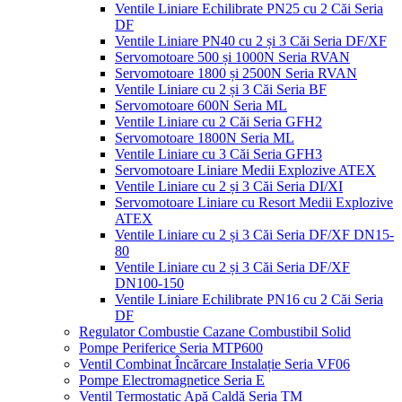
Ventile Liniare Echilibrate PN25 cu 2 Căi Seria
DF
Ventile Liniare PN40 cu 2 și 3 Căi Seria DF/XF
Servomotoare 500 și 1000N Seria RVAN
Servomotoare 1800 și 2500N Seria RVAN
Ventile Liniare cu 2 și 3 Căi Seria BF
Servomotoare 600N Seria ML
Ventile Liniare cu 2 Căi Seria GFH2
Servomotoare 1800N Seria ML
Ventile Liniare cu 3 Căi Seria GFH3
Servomotoare Liniare Medii Explozive ATEX
Ventile Liniare cu 2 și 3 Căi Seria DI/XI
Servomotoare Liniare cu Resort Medii Explozive
ATEX
Ventile Liniare cu 2 și 3 Căi Seria DF/XF DN15-
80
Ventile Liniare cu 2 și 3 Căi Seria DF/XF
DN100-150
Ventile Liniare Echilibrate PN16 cu 2 Căi Seria
DF
Regulator Combustie Cazane Combustibil Solid
Pompe Periferice Seria MTP600
Ventil Combinat Încărcare Instalație Seria VF06
Pompe Electromagnetice Seria E
Ventil Termostatic Apă Caldă Seria TM